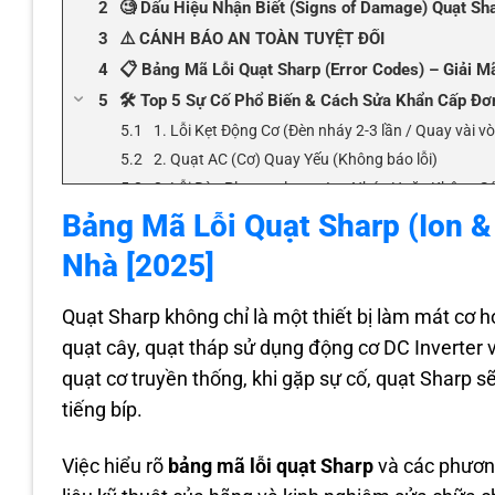
🧐 Dấu Hiệu Nhận Biết (Signs of Damage) Quạt Sh
⚠️ CẢNH BÁO AN TOÀN TUYỆT ĐỐI
📋 Bảng Mã Lỗi Quạt Sharp (Error Codes) – Giải 
🛠️ Top 5 Sự Cố Phổ Biến & Cách Sửa Khẩn Cấp Đơn
1. Lỗi Kẹt Động Cơ (Đèn nháy 2-3 lần / Quay vài v
2. Quạt AC (Cơ) Quay Yếu (Không báo lỗi)
3. Lỗi Đèn Plasmacluster Ion Nháy Hoặc Không S
Bảng Mã Lỗi Quạt Sharp (Ion 
4. Lỗi Cảm Biến Hall (Đèn nháy 5-6 lần – Chỉ quạt 
5. Lỗi Không Nhận Điều Khiển (Remote)
Nhà [2025]
📝 Kinh Nghiệm Thực Tế (Experience) & Case Stu
Case Study: Sửa lỗi đèn Ion nháy trên quạt Sharp
Quạt Sharp không chỉ là một thiết bị làm mát cơ h
💰 Bảng Giá Dịch Vụ Sửa Chữa Tham Khảo (List Pr
quạt cây, quạt tháp sử dụng động cơ DC Inverter
📍 Khi Nào Cần Gọi Thợ? Danh Sách Địa Chỉ Uy Tín 
quạt cơ truyền thống, khi gặp sự cố, quạt Sharp 
❓ Câu Hỏi Thường Gặp (FAQs) Về Lỗi Quạt Sharp
tiếng bíp.
Việc hiểu rõ
bảng mã lỗi quạt Sharp
và các phươ