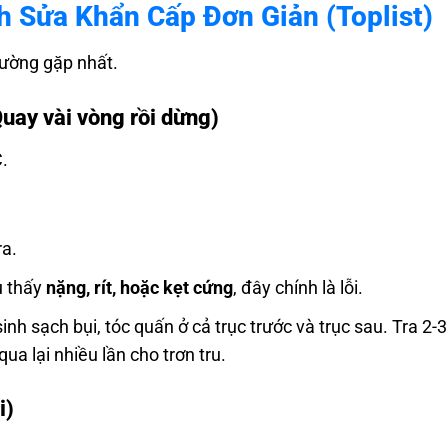
ch Sửa Khẩn Cấp Đơn Giản (Toplist)
hường gặp nhất.
Quay vài vòng rồi dừng)
C.
ra.
u thấy
nặng, rít, hoặc kẹt cứng
, đây chính là lỗi.
h sạch bụi, tóc quấn ở cả trục trước và trục sau. Tra 2-3
a lại nhiều lần cho trơn tru.
i)