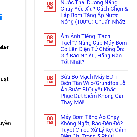
Nước Thái Dương Năng
08
bình
luận
Th8
Chảy Yếu Xìu? Cách Chọn &
ở
Lắp Bơm Tăng Áp Nước
i
Máy
Bơm
Nóng (100°C) Chuẩn Nhất!
Nước
Nóng
Không
Bị
có
Ám Ảnh Tiếng “Tạch
08
Rò
bình
Rỉ
luận
Th8
Tạch”? Nâng Cấp Máy Bơm
ở
Nước
ster
Cơ Lên Điện Tử Chống Ồn:
Nước
Ở
Thái
Trục?
Giá Bao Nhiêu, Hãng Nào
Dương
Hướng
Tốt Nhất?
Năng
Dẫn
Chảy
Thay
Không
Yếu
Phớt
có
Xìu?
Chịu
Sửa Bo Mạch Máy Bơm
08
bình
quạt
Cách
Nhiệt
luận
Th8
Biến Tần Wilo/Grundfos Lỗi
Chọn
Chuẩn
ở
&
Kỹ
Áp Suất: Bí Quyết Khắc
Ám
Lắp
Thuật
Ảnh
Phục Dứt Điểm Không Cần
Bơm
Tránh
Tiếng
Tăng
Chập
Thay Mới!
“Tạch
Áp
Cháy!
Tạch”?
Không
Nước
Nâng
có
Nóng
Cấp
Máy Bơm Tăng Áp Chạy
08
bình
(100°C)
Máy
luận
ruyền
Th8
Chuẩn
Không Ngắt, Báo Đèn Đỏ?
Bơm
ở
Nhất!
Cơ
Tuyệt Chiêu Xử Lý Kẹt Cảm
Sửa
Lên
Bo
Biến Chỉ Trong 5 Phút!