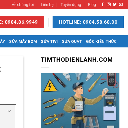
Về chúng tôi
Liên hệ
Tuyển dụng
Blog
: 0984.86.9949
HOTLINE: 0904.58.68.00
SẤY
SỬA MÁY BƠM
SỬA TIVI
SỬA QUẠT
GÓC KIẾN THỨC
TIMTHODIENLANH.COM
t