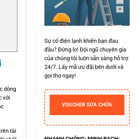
Sự cố điện lạnh khiến bạn đau
đầu? Đừng lo! Đội ngũ chuyên gia
của chúng tôi luôn sẵn sàng hỗ trợ
i
24/7. Lấy mã ưu đãi bên dưới và
gọi thợ ngay!
ác dòng
c với
VOUCHER SỬA CHỮA
ặc
trên tài