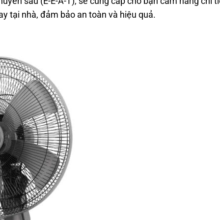
huyên sâu (E-E-A-T), sẽ cung cấp cho bạn cẩm nang chi ti
ay tại nhà, đảm bảo an toàn và hiệu quả.