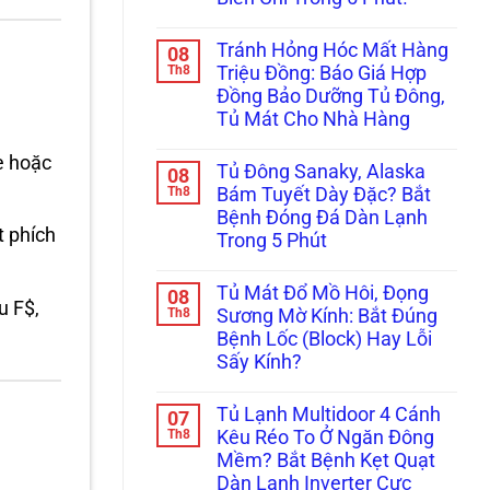
Điện
Mạch
Tử
Máy
Không
Chống
Bơm
có
Ồn:
Tránh Hỏng Hóc Mất Hàng
08
Biến
bình
Giá
Tần
luận
Th8
Triệu Đồng: Báo Giá Hợp
Bao
ở
Wilo/Grundfos
Nhiêu,
Đồng Bảo Dưỡng Tủ Đông,
Máy
Lỗi
Hãng
Bơm
Áp
Tủ Mát Cho Nhà Hàng
Nào
Tăng
Suất:
Tốt
Áp
Không
Bí
Nhất?
Chạy
có
e hoặc
Quyết
Tủ Đông Sanaky, Alaska
08
Không
bình
Khắc
Ngắt,
luận
Th8
Phục
Bám Tuyết Dày Đặc? Bắt
ở
Báo
Dứt
Bệnh Đóng Đá Dàn Lạnh
Tránh
Đèn
Điểm
t phích
Hỏng
Đỏ?
Không
Trong 5 Phút
Hóc
Tuyệt
Cần
Mất
Không
Chiêu
Thay
Hàng
có
Xử
Mới!
Tủ Mát Đổ Mồ Hôi, Đọng
08
Triệu
bình
Lý
u F$,
Đồng:
luận
Th8
Kẹt
Sương Mờ Kính: Bắt Đúng
ở
Báo
Cảm
Bệnh Lốc (Block) Hay Lỗi
Tủ
Giá
Biến
Đông
Hợp
Chỉ
Sấy Kính?
Sanaky,
Đồng
Trong
Alaska
Không
Bảo
5
Bám
có
Dưỡng
Phút!
Tủ Lạnh Multidoor 4 Cánh
07
Tuyết
bình
Tủ
Dày
luận
Th8
Đông,
Kêu Réo To Ở Ngăn Đông
ở
Đặc?
Tủ
Mềm? Bắt Bệnh Kẹt Quạt
Tủ
Bắt
Mát
Mát
Bệnh
Cho
Dàn Lạnh Inverter Cực