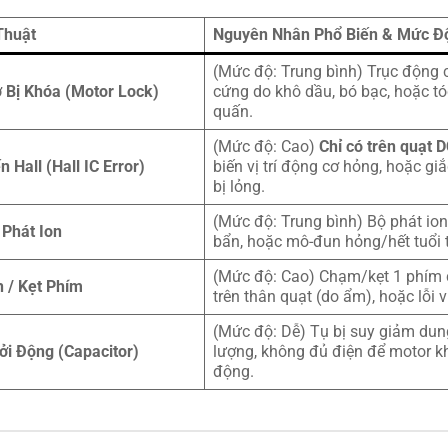
Thuật
Nguyên Nhân Phổ Biến & Mức Đ
(Mức độ: Trung bình) Trục động c
 Bị Khóa (Motor Lock)
cứng do khô dầu, bó bạc, hoặc tó
quấn.
(Mức độ: Cao)
Chỉ có trên quạt D
 Hall (Hall IC Error)
biến vị trí động cơ hỏng, hoặc gi
bị lỏng.
(Mức độ: Trung bình) Bộ phát io
 Phát Ion
bẩn, hoặc mô-đun hỏng/hết tuổi 
(Mức độ: Cao) Chạm/kẹt 1 phím
 / Kẹt Phím
trên thân quạt (do ẩm), hoặc lỗi vi
(Mức độ: Dễ) Tụ bị suy giảm dun
ởi Động (Capacitor)
lượng, không đủ điện để motor k
động.