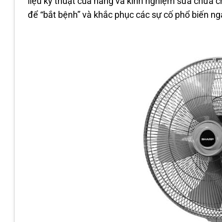
liệu kỹ thuật của hãng và kinh nghiệm sửa chữa c
để “bắt bệnh” và khắc phục các sự cố phổ biến ng