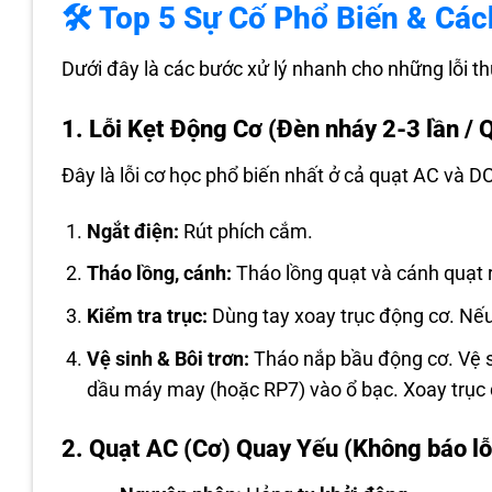
🛠️ Top 5 Sự Cố Phổ Biến & Cá
Dưới đây là các bước xử lý nhanh cho những lỗi t
1. Lỗi Kẹt Động Cơ (Đèn nháy 2-3 lần / 
Đây là lỗi cơ học phổ biến nhất ở cả quạt AC và D
Ngắt điện:
Rút phích cắm.
Tháo lồng, cánh:
Tháo lồng quạt và cánh quạt 
Kiểm tra trục:
Dùng tay xoay trục động cơ. Nế
Vệ sinh & Bôi trơn:
Tháo nắp bầu động cơ. Vệ sin
dầu máy may (hoặc RP7) vào ổ bạc. Xoay trục qu
2. Quạt AC (Cơ) Quay Yếu (Không báo lỗ