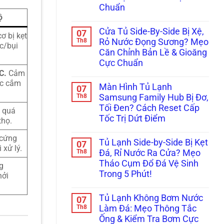
Đổ
Đóng
Nhà
Chuẩn
Mồ
Đá
Hàng
Hôi,
Dàn
ộ
Không
Đọng
Lạnh
có
Sương
Trong
Cửa Tủ Side-By-Side Bị Xệ,
07
bình
ơ bị kẹt
Mờ
5
luận
Th8
Rỏ Nước Đọng Sương? Mẹo
Kính:
Phút
c/bụi
ở
Bắt
Căn Chỉnh Bản Lề & Gioăng
Tủ
Đúng
Lạnh
Cực Chuẩn
Bệnh
Multidoor
Lốc
C.
Cảm
4
Không
(Block)
Cánh
có
ắc cắm
Hay
Màn Hình Tủ Lạnh
07
Kêu
bình
Lỗi
Réo
luận
Th8
Samsung Family Hub Bị Đơ,
Sấy
ở
To
Kính?
Tối Đen? Cách Reset Cấp
Cửa
Ở
n quá
Tủ
Ngăn
Tốc Trị Dứt Điểm
thọ.
Side-
Đông
By-
Không
Mềm?
Side
có
 cứng
Bắt
Tủ Lạnh Side-by-Side Bị Kẹt
07
Bị
bình
Bệnh
 xử lý.
Xệ,
luận
Th8
Kẹt
Đá, Rỉ Nước Ra Cửa? Mẹo
ở
Rỏ
Quạt
Tháo Cụm Đổ Đá Vệ Sinh
Màn
g
Nước
Dàn
Hình
Đọng
Lạnh
Trong 5 Phút!
hởi
Tủ
Sương?
Inverter
Lạnh
Không
Mẹo
Cực
Samsung
có
Căn
Chuẩn
Tủ Lạnh Không Bơm Nước
07
Family
bình
Chỉnh
Hub
luận
Th8
Bản
Làm Đá: Mẹo Thông Tắc
ở
Bị
Lề
Ống & Kiểm Tra Bơm Cực
Tủ
Đơ,
&