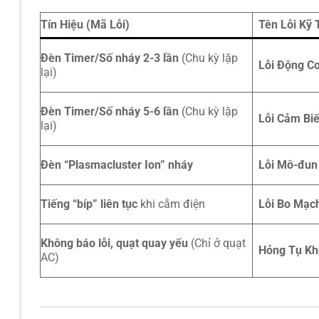
Tín Hiệu (Mã Lỗi)
Tên Lỗi Kỹ 
Đèn Timer/Số nháy 2-3 lần
(Chu kỳ lặp
Lỗi Động Cơ
lại)
Đèn Timer/Số nháy 5-6 lần
(Chu kỳ lặp
Lỗi Cảm Biến
lại)
Đèn “Plasmacluster Ion” nháy
Lỗi Mô-đun
Tiếng “bíp” liên tục
khi cắm điện
Lỗi Bo Mạch
Không báo lỗi, quạt quay yếu
(Chỉ ở quạt
Hỏng Tụ Kh
AC)