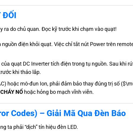
 ĐỐI
y ra do chủ quan. Đọc kỹ trước khi chạm vào quạt!
nguồn điện khỏi quạt. Việc chỉ tắt nút Power trên remot
ủa quạt DC Inverter tích điện trong tụ nguồn. Sau khi rú
trước khi tháo lắp.
 AC) hoặc mô-đun Ion, phải đảm bảo thay đúng trị số ($\m
y
CHÁY NỔ
hoặc hỏng bo mạch vĩnh viễn.
ror Codes) – Giải Mã Qua Đèn Báo
g ta phải “dịch” tín hiệu đèn LED.