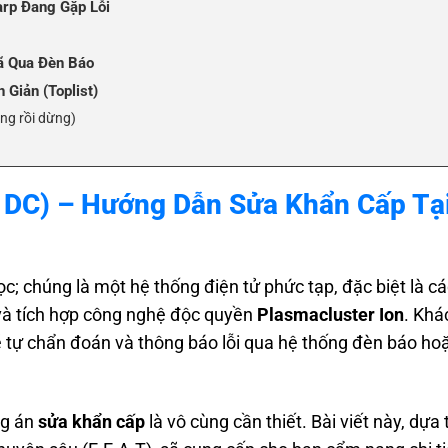
arp Đang Gặp Lỗi
Mã Qua Đèn Báo
 Giản (Toplist)
òng rồi dừng)
áng
& DC) – Hướng Dẫn Sửa Khẩn Cấp Tạ
DC)
dy
 PJJ3D-S
ọc; chúng là một hệ thống điện tử phức tạp, đặc biệt là c
ice)
 và tích hợp công nghệ độc quyền
Plasmacluster Ion
. Khá
(List Local)
sẽ tự chẩn đoán và thông báo lỗi qua hệ thống đèn báo ho
ng án
sửa khẩn cấp
là vô cùng cần thiết. Bài viết này, dựa 