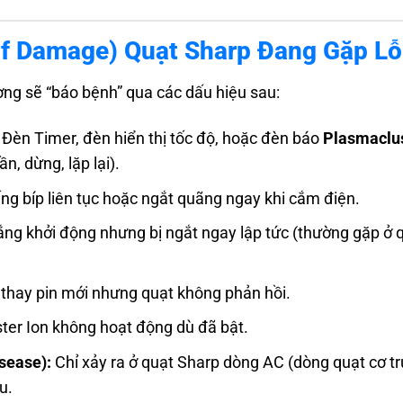
of Damage) Quạt Sharp Đang Gặp Lỗ
ờng sẽ “báo bệnh” qua các dấu hiệu sau:
 Đèn Timer, đèn hiển thị tốc độ, hoặc đèn báo
Plasmaclu
n, dừng, lặp lại).
ếng bíp liên tục hoặc ngắt quãng ngay khi cắm điện.
ng khởi động nhưng bị ngắt ngay lập tức (thường gặp ở 
thay pin mới nhưng quạt không phản hồi.
ter Ion không hoạt động dù đã bật.
sease):
Chỉ xảy ra ở quạt Sharp dòng AC (dòng quạt cơ t
u.