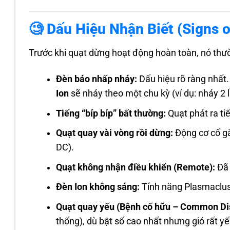
🧐 Dấu Hiệu Nhận Biết (Signs 
Trước khi quạt dừng hoạt động hoàn toàn, nó thư
Đèn báo nhấp nháy:
Dấu hiệu rõ ràng nhất.
Ion
sẽ nháy theo một chu kỳ (ví dụ: nháy 2 lầ
Tiếng “bíp bíp” bất thường:
Quạt phát ra ti
Quạt quay vài vòng rồi dừng:
Động cơ cố gắ
DC).
Quạt không nhận điều khiển (Remote):
Đã 
Đèn Ion không sáng:
Tính năng Plasmaclus
Quạt quay yếu (Bệnh cố hữu – Common Di
thống), dù bật số cao nhất nhưng gió rất yế