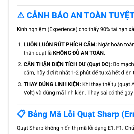
⚠️ CẢNH BÁO AN TOÀN TUYỆT
Kinh nghiệm (Experience) cho thấy 90% tai nạn xả
LUÔN LUÔN RÚT PHÍCH CẮM:
Ngắt hoàn toàn 
thân quạt là
KHÔNG ĐỦ AN TOÀN
.
CẨN THẬN ĐIỆN TÍCH DƯ (Quạt DC):
Bo mạch c
cắm, hãy đợi ít nhất 1-2 phút để tụ xả hết điện 
THAY ĐÚNG LINH KIỆN:
Khi thay thế tụ (quạt
Volt) và đúng mã linh kiện. Thay sai có thể gâ
📋 Bảng Mã Lỗi Quạt Sharp (Er
Quạt Sharp không hiển thị mã lỗi dạng E1, F1. Chún