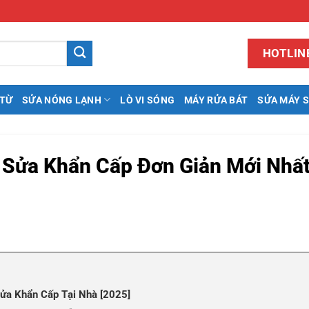
HOTLINE
 TỪ
SỬA NÓNG LẠNH
LÒ VI SÓNG
MÁY RỬA BÁT
SỬA MÁY 
h Sửa Khẩn Cấp Đơn Giản Mới Nhấ
Sửa Khẩn Cấp Tại Nhà [2025]