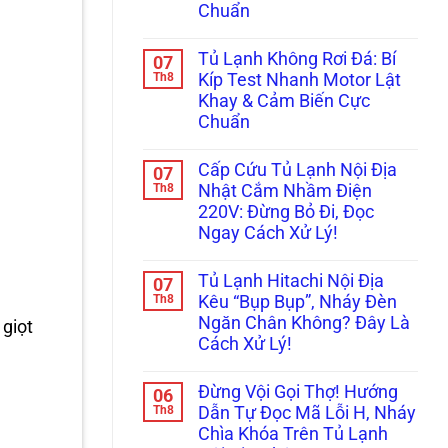
Lạnh
Tối
Gioăng
Chuẩn
Side-
Đen?
Cực
by-
Không
Cách
Chuẩn
Side
có
Reset
Tủ Lạnh Không Rơi Đá: Bí
07
Bị
bình
Cấp
Kẹt
luận
Th8
Tốc
Kíp Test Nhanh Motor Lật
ở
Đá,
Trị
Khay & Cảm Biến Cực
Tủ
Rỉ
Dứt
Lạnh
Nước
Điểm
Chuẩn
Không
Ra
Bơm
Không
Cửa?
Nước
có
Mẹo
Cấp Cứu Tủ Lạnh Nội Địa
07
Làm
bình
Tháo
Đá:
luận
Th8
Cụm
Nhật Cắm Nhầm Điện
ở
Mẹo
Đổ
220V: Đừng Bỏ Đi, Đọc
Tủ
Thông
Đá
Lạnh
Tắc
Vệ
Ngay Cách Xử Lý!
Không
Ống
Sinh
Rơi
Không
&
Trong
Đá:
có
Kiểm
5
Tủ Lạnh Hitachi Nội Địa
07
Bí
bình
Tra
Phút!
Kíp
luận
Th8
Bơm
Kêu “Bụp Bụp”, Nháy Đèn
ở
Test
Cực
Ngăn Chân Không? Đây Là
 giọt
Cấp
Nhanh
Chuẩn
Cứu
Motor
Cách Xử Lý!
Tủ
Lật
Lạnh
Không
Khay
Nội
có
&
Đừng Vội Gọi Thợ! Hướng
06
Địa
bình
Cảm
Nhật
luận
Th8
Biến
Dẫn Tự Đọc Mã Lỗi H, Nháy
ở
Cắm
Cực
Chìa Khóa Trên Tủ Lạnh
Tủ
Nhầm
Chuẩn