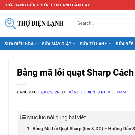
Bỏ
CỬA HÀNG SỬA CHỮA ĐIỆN LẠNH GẦN ĐÂY
qua
nội
dung
SỬA ĐIỀU HÒA
SỬA MÁY GIẶT
SỬA TỦ LẠNH
SỬA BẾP
Bảng mã lỗi quạt Sharp Các
ĐĂNG VÀO
13/03/2026
BỞI
CƠ NHIỆT ĐIỆN LẠNH VIỆT NAM
Mục lục nội dung bài viết
Bảng Mã Lỗi Quạt Sharp (Ion & DC) – Hướng Dẫn 