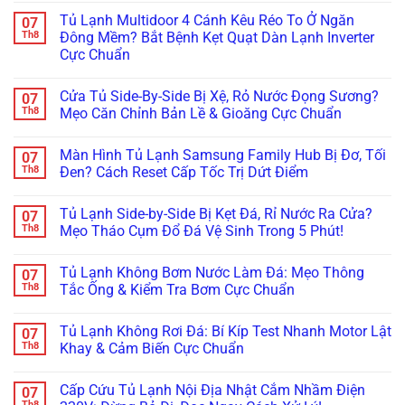
Điểm
Chiêu
Đồng:
Đông
có
Tủ Lạnh Multidoor 4 Cánh Kêu Réo To Ở Ngăn
07
Không
Xử
Báo
Sanaky,
bình
Cần
Lý
Giá
Alaska
luận
Th8
Đông Mềm? Bắt Bệnh Kẹt Quạt Dàn Lạnh Inverter
Thay
Kẹt
Hợp
Bám
ở
Cực Chuẩn
Mới!
Cảm
Đồng
Tuyết
Tủ
Biến
Bảo
Dày
Mát
Không
Chỉ
Dưỡng
Đặc?
Đổ
có
Trong
Tủ
Bắt
Mồ
Cửa Tủ Side-By-Side Bị Xệ, Rỏ Nước Đọng Sương?
07
bình
5
Đông,
Bệnh
Hôi,
luận
Th8
Mẹo Căn Chỉnh Bản Lề & Gioăng Cực Chuẩn
Phút!
Tủ
Đóng
Đọng
ở
Mát
Đá
Sương
Tủ
Không
Cho
Dàn
Mờ
Lạnh
có
Nhà
Lạnh
Kính:
Màn Hình Tủ Lạnh Samsung Family Hub Bị Đơ, Tối
07
Multidoor
bình
Hàng
Trong
Bắt
4
luận
Th8
Đen? Cách Reset Cấp Tốc Trị Dứt Điểm
5
Đúng
Cánh
ở
Phút
Bệnh
Kêu
Cửa
Không
Lốc
Réo
Tủ
có
(Block)
Tủ Lạnh Side-by-Side Bị Kẹt Đá, Rỉ Nước Ra Cửa?
07
To
Side-
bình
Hay
Ở
By-
luận
Th8
Mẹo Tháo Cụm Đổ Đá Vệ Sinh Trong 5 Phút!
Lỗi
Ngăn
Side
ở
Sấy
Đông
Bị
Màn
Không
Kính?
Mềm?
Xệ,
Hình
có
Tủ Lạnh Không Bơm Nước Làm Đá: Mẹo Thông
07
Bắt
Rỏ
Tủ
bình
Bệnh
Nước
Lạnh
luận
Th8
Tắc Ống & Kiểm Tra Bơm Cực Chuẩn
Kẹt
Đọng
Samsung
ở
Quạt
Sương?
Family
Tủ
Không
Dàn
Mẹo
Hub
Lạnh
có
Tủ Lạnh Không Rơi Đá: Bí Kíp Test Nhanh Motor Lật
07
Lạnh
Căn
Bị
Side-
bình
Inverter
Chỉnh
Đơ,
by-
luận
Th8
Khay & Cảm Biến Cực Chuẩn
Cực
Bản
Tối
Side
ở
Chuẩn
Lề
Đen?
Bị
Tủ
Không
&
Cách
Kẹt
Lạnh
có
Cấp Cứu Tủ Lạnh Nội Địa Nhật Cắm Nhầm Điện
07
Gioăng
Reset
Đá,
Không
bình
Cực
Cấp
Rỉ
Bơm
luận
Th8