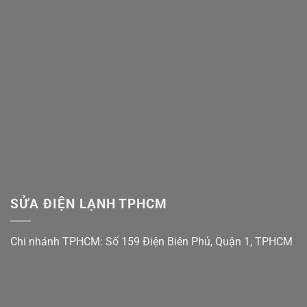
Áp
Bao
Suất:
Nhiêu,
Bí
Hãng
Quyết
Nào
Khắc
Tốt
Phục
Nhất?
Dứt
Điểm
Không
Cần
Thay
Mới!
SỬA ĐIỆN LẠNH TPHCM
Chi nhánh TPHCM: Số 159 Điện Biên Phủ, Quận 1, TPHCM