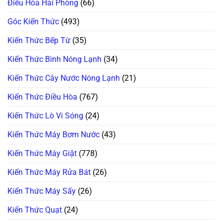
Điều Hòa Hải Phòng
(66)
Địa
Gọi
Nhật
Thợ,
Thử
Góc Kiến Thức
(493)
Ngay
Cách
Này!
Kiến Thức Bếp Từ
(35)
Kiến Thức Bình Nóng Lạnh
(34)
Kiến Thức Cây Nước Nóng Lạnh
(21)
Kiến Thức Điều Hòa
(767)
Kiến Thức Lò Vi Sóng
(24)
Kiến Thức Máy Bơm Nước
(43)
Kiến Thức Máy Giặt
(778)
Kiến Thức Máy Rửa Bát
(26)
Kiến Thức Máy Sấy
(26)
Kiến Thức Quạt
(24)