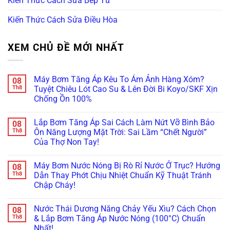
Kiến Thức Cách Sửa Bếp Từ
Kiến Thức Cách Sửa Điều Hòa
XEM CHỦ ĐỀ MỚI NHẤT
Máy Bơm Tăng Áp Kêu To Ám Ảnh Hàng Xóm?
08
Th8
Tuyệt Chiêu Lót Cao Su & Lên Đời Bi Koyo/SKF Xịn
Chống Ồn 100%
Không
có
Lắp Bơm Tăng Áp Sai Cách Làm Nứt Vỡ Bình Bảo
08
bình
luận
Th8
Ôn Năng Lượng Mặt Trời: Sai Lầm “Chết Người”
ở
Của Thợ Non Tay!
Máy
Bơm
Không
Tăng
có
Áp
Máy Bơm Nước Nóng Bị Rò Rỉ Nước Ở Trục? Hướng
08
bình
Kêu
luận
Th8
Dẫn Thay Phớt Chịu Nhiệt Chuẩn Kỹ Thuật Tránh
To
ở
Ám
Chập Cháy!
Lắp
Ảnh
Bơm
Hàng
Không
Tăng
Xóm?
có
Áp
Nước Thái Dương Năng Chảy Yếu Xìu? Cách Chọn
08
Tuyệt
bình
Sai
Chiêu
luận
Th8
& Lắp Bơm Tăng Áp Nước Nóng (100°C) Chuẩn
Cách
ở
Lót
Làm
Nhất!
Máy
Cao