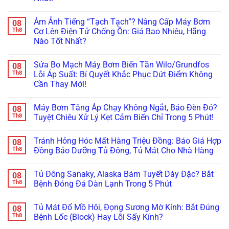
Nứt
Bơm
Su
Vỡ
Không
Nước
&
Bình
có
Nóng
Lên
Ám Ảnh Tiếng “Tạch Tạch”? Nâng Cấp Máy Bơm
08
Bảo
bình
Bị
Đời
Ôn
luận
Th8
Cơ Lên Điện Tử Chống Ồn: Giá Bao Nhiêu, Hãng
Rò
Bi
ở
Năng
Rỉ
Koyo/SKF
Nào Tốt Nhất?
Nước
Lượng
Nước
Xịn
Thái
Mặt
Ở
Không
Chống
Dương
Trời:
Trục?
có
Ồn
Năng
Sai
Sửa Bo Mạch Máy Bơm Biến Tần Wilo/Grundfos
08
Hướng
bình
100%
Chảy
Lầm
Dẫn
luận
Th8
Lỗi Áp Suất: Bí Quyết Khắc Phục Dứt Điểm Không
Yếu
“Chết
ở
Thay
Xìu?
Người”
Cần Thay Mới!
Ám
Phớt
Cách
Của
Ảnh
Chịu
Chọn
Không
Thợ
Tiếng
Nhiệt
&
có
Non
“Tạch
Chuẩn
Máy Bơm Tăng Áp Chạy Không Ngắt, Báo Đèn Đỏ?
08
Lắp
bình
Tay!
Tạch”?
Kỹ
Bơm
luận
Th8
Tuyệt Chiêu Xử Lý Kẹt Cảm Biến Chỉ Trong 5 Phút!
Nâng
Thuật
ở
Tăng
Cấp
Tránh
Sửa
Áp
Không
Máy
Chập
Bo
Nước
có
Bơm
Cháy!
Tránh Hỏng Hóc Mất Hàng Triệu Đồng: Báo Giá Hợp
08
Mạch
Nóng
bình
Cơ
Máy
(100°C)
luận
Th8
Đồng Bảo Dưỡng Tủ Đông, Tủ Mát Cho Nhà Hàng
Lên
Bơm
ở
Chuẩn
Điện
Biến
Máy
Nhất!
Không
Tử
Tần
Bơm
có
Chống
Tủ Đông Sanaky, Alaska Bám Tuyết Dày Đặc? Bắt
08
Wilo/Grundfos
Tăng
bình
Ồn:
Lỗi
Áp
luận
Th8
Bệnh Đóng Đá Dàn Lạnh Trong 5 Phút
Giá
Áp
Chạy
ở
Bao
Suất:
Không
Tránh
Không
Nhiêu,
Bí
Ngắt,
Hỏng
có
Hãng
Tủ Mát Đổ Mồ Hôi, Đọng Sương Mờ Kính: Bắt Đúng
08
Quyết
Báo
Hóc
bình
Nào
Khắc
Đèn
Mất
luận
Th8
Bệnh Lốc (Block) Hay Lỗi Sấy Kính?
Tốt
Phục
Đỏ?
Hàng
ở
Nhất?
Dứt
Tuyệt
Triệu
Tủ
Không