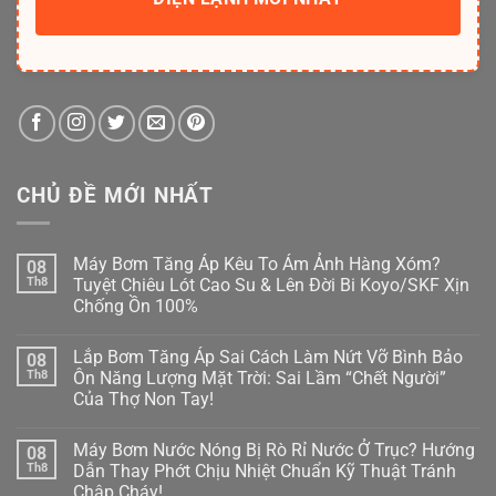
CHỦ ĐỀ MỚI NHẤT
Máy Bơm Tăng Áp Kêu To Ám Ảnh Hàng Xóm?
08
Th8
Tuyệt Chiêu Lót Cao Su & Lên Đời Bi Koyo/SKF Xịn
Chống Ồn 100%
Không
có
Lắp Bơm Tăng Áp Sai Cách Làm Nứt Vỡ Bình Bảo
08
bình
luận
Th8
Ôn Năng Lượng Mặt Trời: Sai Lầm “Chết Người”
ở
Của Thợ Non Tay!
Máy
Bơm
Không
Tăng
có
Áp
Máy Bơm Nước Nóng Bị Rò Rỉ Nước Ở Trục? Hướng
08
bình
Kêu
luận
Th8
Dẫn Thay Phớt Chịu Nhiệt Chuẩn Kỹ Thuật Tránh
To
ở
Ám
Chập Cháy!
Lắp