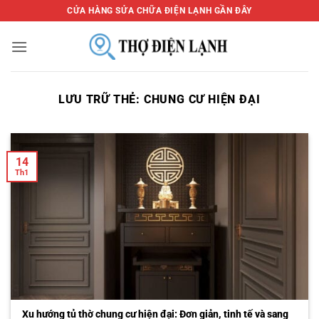
Bỏ
CỬA HÀNG SỬA CHỮA ĐIỆN LẠNH GẦN ĐÂY
qua
nội
dung
LƯU TRỮ THẺ:
CHUNG CƯ HIỆN ĐẠI
14
Th1
Xu hướng tủ thờ chung cư hiện đại: Đơn giản, tinh tế và sang