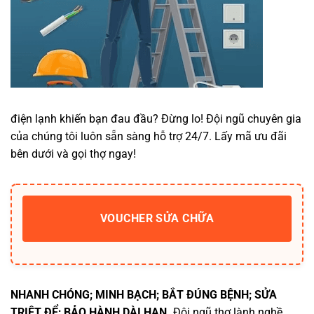
điện lạnh khiến bạn đau đầu? Đừng lo! Đội ngũ chuyên gia
của chúng tôi luôn sẵn sàng hỗ trợ 24/7. Lấy mã ưu đãi
bên dưới và gọi thợ ngay!
VOUCHER SỬA CHỮA
NHANH CHÓNG; MINH BẠCH; BẮT ĐÚNG BỆNH; SỬA
TRIỆT ĐỂ; BẢO HÀNH DÀI HẠN.
Đội ngũ thợ lành nghề