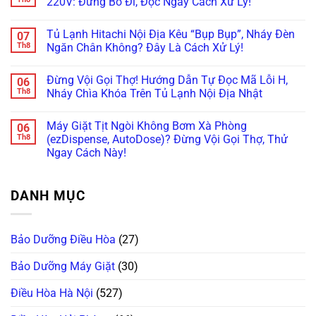
220V: Đừng Bỏ Đi, Đọc Ngay Cách Xử Lý!
Chuẩn
Tốc
Nước
Nước
ở
Trị
Ra
Làm
Tủ
Không
Dứt
Cửa?
Đá:
Lạnh
có
Tủ Lạnh Hitachi Nội Địa Kêu “Bụp Bụp”, Nháy Đèn
07
Điểm
Mẹo
Mẹo
Không
bình
Tháo
Thông
Rơi
luận
Th8
Ngăn Chân Không? Đây Là Cách Xử Lý!
Cụm
Tắc
Đá:
ở
Đổ
Ống
Bí
Cấp
Không
Đá
&
Kíp
Cứu
có
Đừng Vội Gọi Thợ! Hướng Dẫn Tự Đọc Mã Lỗi H,
06
Vệ
Kiểm
Test
Tủ
bình
Sinh
Tra
Nhanh
Lạnh
luận
Th8
Nháy Chìa Khóa Trên Tủ Lạnh Nội Địa Nhật
Trong
Bơm
Motor
Nội
ở
5
Cực
Lật
Địa
Tủ
Không
Phút!
Chuẩn
Khay
Nhật
Lạnh
có
Máy Giặt Tịt Ngòi Không Bơm Xà Phòng
06
&
Cắm
Hitachi
bình
Cảm
Nhầm
Nội
luận
Th8
(ezDispense, AutoDose)? Đừng Vội Gọi Thợ, Thử
Biến
Điện
Địa
ở
Ngay Cách Này!
Cực
220V:
Kêu
Đừng
Chuẩn
Đừng
“Bụp
Vội
Không
Bỏ
Bụp”,
Gọi
có
Đi,
Nháy
Thợ!
bình
Đọc
Đèn
Hướng
DANH MỤC
luận
Ngay
Ngăn
Dẫn
ở
Cách
Chân
Tự
Máy
Xử
Không?
Đọc
Giặt
Lý!
Đây
Mã
Tịt
Là
Lỗi
Bảo Dưỡng Điều Hòa
(27)
Ngòi
Cách
H,
Không
Xử
Nháy
Bơm
Lý!
Chìa
Bảo Dưỡng Máy Giặt
(30)
Xà
Khóa
Phòng
Trên
(ezDispense,
Điều Hòa Hà Nội
(527)
Tủ
AutoDose)?
Lạnh
Đừng
Nội
Vội