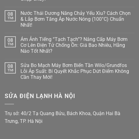
Ảnh
Bơm
Hàng
Không
Tăng
Xóm?
có
Áp
Nước Thái Dương Năng Chảy Yếu Xìu? Cách Chọn
08
Tuyệt
bình
Sai
Chiêu
luận
Th8
& Lắp Bơm Tăng Áp Nước Nóng (100°C) Chuẩn
Cách
ở
Lót
Làm
Nhất!
Máy
Cao
Nứt
Bơm
Su
Vỡ
Không
Nước
&
Bình
có
Nóng
Lên
Ám Ảnh Tiếng “Tạch Tạch”? Nâng Cấp Máy Bơm
08
Bảo
bình
Bị
Đời
Ôn
luận
Th8
Cơ Lên Điện Tử Chống Ồn: Giá Bao Nhiêu, Hãng
Rò
Bi
ở
Năng
Rỉ
Koyo/SKF
Nào Tốt Nhất?
Nước
Lượng
Nước
Xịn
Thái
Mặt
Ở
Không
Chống
Dương
Trời:
Trục?
có
Ồn
Năng
Sai
Sửa Bo Mạch Máy Bơm Biến Tần Wilo/Grundfos
08
Hướng
bình
100%
Chảy
Lầm
Dẫn
luận
Th8
Lỗi Áp Suất: Bí Quyết Khắc Phục Dứt Điểm Không
Yếu
“Chết
ở
Thay
Xìu?
Người”
Cần Thay Mới!
Ám
Phớt
Cách
Của
Ảnh
Chịu
Chọn
Không
Thợ
Tiếng
Nhiệt
&
có
Non
“Tạch
Chuẩn
Lắp
bình
Tay!
Tạch”?
Kỹ
SỬA ĐIỆN LẠNH HÀ NỘI
Bơm
luận
Nâng
Thuật
ở
Tăng
Cấp
Tránh
Sửa
Áp
Máy
Chập
Bo
Nước
Bơm
Cháy!
Mạch
Nóng
Trụ sở: 40/2 Tạ Quang Bửu, Bách Khoa, Quận Hai Bà
Cơ
Máy
(100°C)
Lên
Bơm
Chuẩn
Trưng, TP. Hà Nội
Điện
Biến
Nhất!
Tử
Tần
Chống
Wilo/Grundfos
Ồn:
Lỗi
Giá