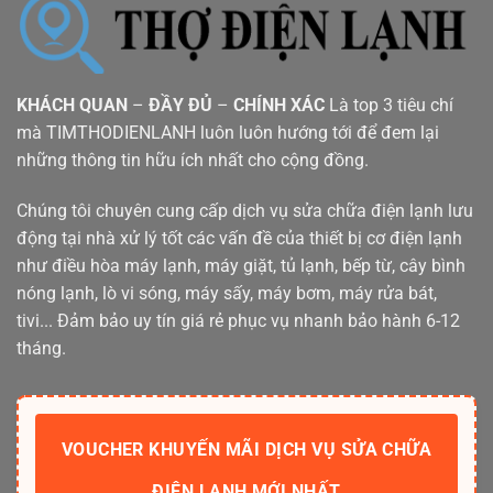
KHÁCH QUAN
–
ĐẦY ĐỦ
–
CHÍNH XÁC
Là top 3 tiêu chí
mà TIMTHODIENLANH luôn luôn hướng tới để đem lại
những thông tin hữu ích nhất cho cộng đồng.
Chúng tôi chuyên cung cấp dịch vụ sửa chữa điện lạnh lưu
động tại nhà xử lý tốt các vấn đề của thiết bị cơ điện lạnh
như điều hòa máy lạnh, máy giặt, tủ lạnh, bếp từ, cây bình
nóng lạnh, lò vi sóng, máy sấy, máy bơm, máy rửa bát,
tivi... Đảm bảo uy tín giá rẻ phục vụ nhanh bảo hành 6-12
tháng.
VOUCHER KHUYẾN MÃI DỊCH VỤ SỬA CHỮA
ĐIỆN LẠNH MỚI NHẤT