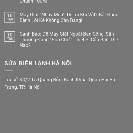
Chuẩn 100%!
Nên
Phím
Máy
Đấu
Khi
Giặt
Không
Trực
Trời
Báo
có
Tiếp
Nồm?
Lỗi
Máy Giặt “Nhảy Múa”, Đi Lùi Khi Vắt? Bắt Đúng
10
bình
Nước
Cách
Cấp
luận
Th8
Bệnh Lỗi Kê Không Cân Bằng!
Nóng
Dùng
Nước
ở
Vào
Máy
Yếu
Cảnh
Không
Máy
Sấy
Do
Báo:
có
Giặt?
Tóc
Chung
Cảnh Báo: Để Máy Giặt Ngoài Ban Công, Sân
10
Quần
bình
Cấp
Ống
Áo
luận
Th8
Thượng Đang “Bóp Chết” Thiết Bị Của Bạn Thế
Cứu
Bình
Vừa
ở
Bo
Nóng
Nào?
Giặt
Máy
Mạch
Lạnh:
Đã
Giặt
Cách
Không
Nặc
“Nhảy
Xử
có
Mùi
Múa”,
Lý
bình
Cống?
Đi
SỬA ĐIỆN LẠNH HÀ NỘI
Triệt
luận
Học
Lùi
ở
Để
Ngay
Khi
Cảnh
100%!
Cách
Vắt?
Báo:
Lắp
Bắt
Để
Trụ sở: 40/2 Tạ Quang Bửu, Bách Khoa, Quận Hai Bà
Ống
Đúng
Máy
Thoát
Bệnh
Giặt
Trưng, TP. Hà Nội
Nước
Lỗi
Ngoài
Máy
Kê
Ban
Giặt
Không
Công,
Chuẩn
Cân
Sân
100%!
Bằng!
Thượng
Đang
“Bóp
Chết”
Thiết
Bị
Của
Bạn