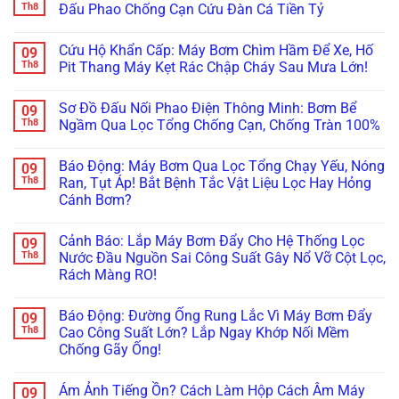
luận
Th8
Đấu Phao Chống Cạn Cứu Đàn Cá Tiền Tỷ
Việc
Hại
Tay
ở
Gãy
Kinh
Cho
Bí
Không
Chạc
Hoàng
Máy
Kíp
có
Ba,
Của
Giặt
Cứu Hộ Khẩn Cấp: Máy Bơm Chìm Hầm Để Xe, Hố
09
“Hồi
bình
Rách
Nước
Lồng
Sinh”
luận
Th8
Pit Thang Máy Kẹt Rác Chập Cháy Sau Mưa Lớn!
Gioăng!
Xả
Ngang
Máy
ở
Vải
–
Bơm
Cảnh
Không
Kém
“Sát
Chìm
Báo:
có
Chất
Thủ”
Sơ Đồ Đấu Nối Phao Điện Thông Minh: Bơm Bể
09
Nước
Máy
bình
Lượng!
Gây
Thải
Bơm
luận
Th8
Ngầm Qua Lọc Tổng Chống Cạn, Chống Tràn 100%
Cháy
Công
Hồ
ở
Bo
Suất
Koi
Cứu
Không
Mạch!
Lớn:
Kêu
Hộ
có
Báo Động: Máy Bơm Qua Lọc Tổng Chạy Yếu, Nóng
09
Hướng
To,
Khẩn
bình
Dẫn
Rò
Cấp:
luận
Th8
Ran, Tụt Áp! Bắt Bệnh Tắc Vật Liệu Lọc Hay Hỏng
Quấn
Điện!
Máy
ở
Cánh Bơm?
Lại
Cách
Bơm
Sơ
Cuộn
Đấu
Chìm
Đồ
Không
Dây
Phao
Hầm
Đấu
có
Đồng
Chống
Để
Nối
Cảnh Báo: Lắp Máy Bơm Đẩy Cho Hệ Thống Lọc
09
bình
&
Cạn
Xe,
Phao
luận
Th8
Nước Đầu Nguồn Sai Công Suất Gây Nổ Vỡ Cột Lọc,
Thay
Cứu
Hố
Điện
ở
Dầu
Đàn
Pit
Thông
Rách Màng RO!
Báo
Làm
Cá
Thang
Minh:
Động:
Mát
Tiền
Máy
Bơm
Không
Máy
Từ
Tỷ
Kẹt
Bể
có
Bơm
Báo Động: Đường Ống Rung Lắc Vì Máy Bơm Đẩy
09
A-
Rác
Ngầm
bình
Qua
Z!
Chập
Qua
luận
Th8
Cao Công Suất Lớn? Lắp Ngay Khớp Nối Mềm
Lọc
ở
Cháy
Lọc
Tổng
Chống Gãy Ống!
Cảnh
Sau
Tổng
Chạy
Báo:
Mưa
Chống
Yếu,
Không
Lắp
Lớn!
Cạn,
Nóng
có
Máy
Chống
Ám Ảnh Tiếng Ồn? Cách Làm Hộp Cách Âm Máy
09
Ran,
bình
Bơm
Tràn