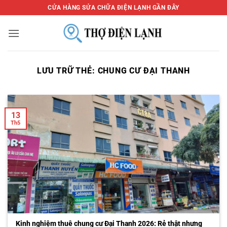
Bỏ
CỬA HÀNG SỬA CHỮA ĐIỆN LẠNH GẦN ĐÂY
qua
nội
dung
LƯU TRỮ THẺ:
CHUNG CƯ ĐẠI THANH
13
Th5
Kinh nghiệm thuê chung cư Đại Thanh 2026: Rẻ thật nhưng