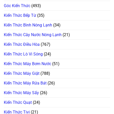
Lượng
Xịn
Mặt
Góc Kiến Thức
(493)
Chống
Trời:
Ồn
Sai
100%
Lầm
Kiến Thức Bếp Từ
(35)
“Chết
Người”
Của
Kiến Thức Bình Nóng Lạnh
(34)
Thợ
Non
Tay!
Kiến Thức Cây Nước Nóng Lạnh
(21)
Kiến Thức Điều Hòa
(767)
Kiến Thức Lò Vi Sóng
(24)
Kiến Thức Máy Bơm Nước
(51)
Kiến Thức Máy Giặt
(788)
Kiến Thức Máy Rửa Bát
(26)
Kiến Thức Máy Sấy
(26)
Kiến Thức Quạt
(24)
Kiến Thức Tivi
(21)