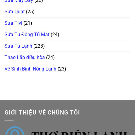
Sửa Máy Sấy
(22)
Sửa Quạt
(25)
Sửa Tivi
(21)
Sửa Tủ Đông Tủ Mát
(24)
Sửa Tủ Lạnh
(223)
Tháo Lắp điều hòa
(24)
Vệ Sinh Bình Nóng Lạnh
(23)
GIỚI THIỆU VỀ CHÚNG TÔI