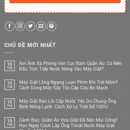
CHỦ ĐỀ MỚI NHẤT
Ám Ảnh Xà Phòng Vón Cục Bám Quần Áo: Có Nên
10
Th8
Đấu Trực Tiếp Nước Nóng Vào Máy Giặt?
Không
có
Máy Giặt Lồng Ngang Loạn Phím Khi Trời Nồm?
10
bình
luận
Th8
Cách Dùng Máy Sấy Tóc Cấp Cứu Bo Mạch
ở
Ám
Không
Ảnh
có
Máy Giặt Báo Lỗi Cấp Nước Yếu Do Chung Ống
10
Xà
bình
Phòng
luận
Th8
Bình Nóng Lạnh: Cách Xử Lý Triệt Để 100%!
Vón
ở
Cục
Máy
Không
Bám
Giặt
có
Cảnh Báo: Quần Áo Vừa Giặt Đã Nặc Mùi Cống?
10
Quần
Lồng
bình
Áo:
Ngang
luận
Th8
Học Ngay Cách Lắp Ống Thoát Nước Máy Giặt
Có
Loạn
ở