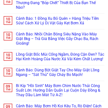
Áo
luận
Th8
Thượng Đang “Bóp Chết” Thiết Bị Của Bạn Thế
Cứu
Bình
Vừa
ở
Bo
Nóng
Nào?
Giặt
Máy
Mạch
Lạnh:
Đã
Giặt
Cách
Không
Nặc
“Nhảy
Xử
có
Mùi
Múa”,
Cảnh Báo: 1 Đồng Xu Bỏ Quên = Hàng Triệu Tiền
10
Lý
bình
Cống?
Đi
Triệt
luận
Th8
Sửa! Cách Xử Lý Dị Vật Gây Kẹt Bơm Xả
Học
Lùi
ở
Để
Ngay
Khi
Cảnh
100%!
Không
Cách
Vắt?
Báo:
có
Lắp
Bắt
Cảnh Báo: Nhồi Chăn Bông Siêu Nặng Vào Máy
10
Để
bình
Ống
Đúng
Máy
luận
Th8
Giặt 8kg – Trả Giá Bằng Việc Gãy Chạc Ba, Rách
Thoát
Bệnh
Giặt
ở
Nước
Lỗi
Gioăng!
Ngoài
Cảnh
Máy
Kê
Ban
Báo:
Giặt
Không
Không
Công,
1
Chuẩn
Cân
có
Sân
Đồng
Lồng Giặt Bốc Mùi Cống Ngầm, Đóng Cặn Đen? Tác
10
100%!
Bằng!
bình
Thượng
Xu
luận
Th8
Hại Kinh Hoàng Của Nước Xả Vải Kém Chất Lượng!
Đang
Bỏ
ở
“Bóp
Quên
Cảnh
Không
Chết”
=
Báo:
có
Thiết
Hàng
Cảnh Báo: Dùng Bột Giặt Tay Cho Máy Giặt Lồng
10
Nhồi
bình
Bị
Triệu
Chăn
luận
Th8
Ngang – “Sát Thủ” Gây Cháy Bo Mạch!
Của
Tiền
Bông
ở
Bạn
Sửa!
Siêu
Lồng
Không
Thế
Cách
Nặng
Giặt
có
Nào?
Xử
Bí Kíp “Hồi Sinh” Máy Bơm Chìm Nước Thải Công
09
Vào
Bốc
bình
Lý
Máy
Mùi
luận
Th8
Suất Lớn: Hướng Dẫn Quấn Lại Cuộn Dây Đồng &
Dị
Giặt
Cống
ở
Vật
Thay Dầu Làm Mát Từ A-Z!
8kg
Ngầm,
Cảnh
Gây
–
Đóng
Báo:
Kẹt
Không
Trả
Cặn
Dùng
Bơm
có
Giá
Đen?
Bột
Cảnh Báo: Máy Bơm Hồ Koi Kêu To, Rò Điện! Cách
09
Xả
bình
Bằng
Tác
Giặt