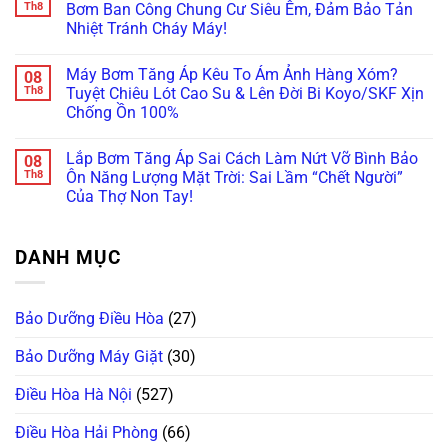
Tụt
luận
Th8
Bơm Ban Công Chung Cư Siêu Êm, Đảm Bảo Tản
Đẩy
100%
ở
Áp!
Cho
Nhiệt Tránh Cháy Máy!
Báo
Bắt
Hệ
Động:
Bệnh
Thống
Không
Đường
Tắc
Lọc
có
Ống
Vật
Máy Bơm Tăng Áp Kêu To Ám Ảnh Hàng Xóm?
08
Nước
bình
Rung
Liệu
Đầu
luận
Th8
Tuyệt Chiêu Lót Cao Su & Lên Đời Bi Koyo/SKF Xịn
Lắc
Lọc
ở
Nguồn
Vì
Hay
Chống Ồn 100%
Ám
Sai
Máy
Hỏng
Ảnh
Công
Bơm
Không
Cánh
Tiếng
Suất
Đẩy
có
Bơm?
Ồn?
Gây
Lắp Bơm Tăng Áp Sai Cách Làm Nứt Vỡ Bình Bảo
08
Cao
bình
Cách
Nổ
Công
luận
Th8
Ôn Năng Lượng Mặt Trời: Sai Lầm “Chết Người”
Làm
Vỡ
ở
Suất
Hộp
Cột
Của Thợ Non Tay!
Máy
Lớn?
Cách
Lọc,
Bơm
Lắp
Âm
Không
Rách
Tăng
Ngay
Máy
có
Màng
Áp
Khớp
Bơm
bình
RO!
Kêu
Nối
DANH MỤC
Ban
luận
To
Mềm
ở
Công
Ám
Chống
Lắp
Chung
Ảnh
Gãy
Bơm
Cư
Hàng
Ống!
Tăng
Siêu
Xóm?
Bảo Dưỡng Điều Hòa
(27)
Áp
Êm,
Tuyệt
Sai
Đảm
Chiêu
Cách
Bảo
Lót
Bảo Dưỡng Máy Giặt
(30)
Làm
Tản
Cao
Nứt
Nhiệt
Su
Vỡ
Tránh
Điều Hòa Hà Nội
(527)
&
Bình
Cháy
Lên
Bảo
Máy!
Đời
Ôn
Điều Hòa Hải Phòng
(66)
Bi
Năng
Koyo/SKF