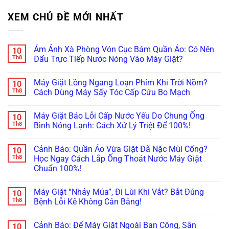
XEM CHỦ ĐỀ MỚI NHẤT
Ám Ảnh Xà Phòng Vón Cục Bám Quần Áo: Có Nên
10
Th8
Đấu Trực Tiếp Nước Nóng Vào Máy Giặt?
Không
có
Máy Giặt Lồng Ngang Loạn Phím Khi Trời Nồm?
10
bình
luận
Th8
Cách Dùng Máy Sấy Tóc Cấp Cứu Bo Mạch
ở
Ám
Không
Ảnh
có
Máy Giặt Báo Lỗi Cấp Nước Yếu Do Chung Ống
10
Xà
bình
Phòng
luận
Th8
Bình Nóng Lạnh: Cách Xử Lý Triệt Để 100%!
Vón
ở
Cục
Máy
Không
Bám
Giặt
có
Cảnh Báo: Quần Áo Vừa Giặt Đã Nặc Mùi Cống?
10
Quần
Lồng
bình
Áo:
Ngang
luận
Th8
Học Ngay Cách Lắp Ống Thoát Nước Máy Giặt
Có
Loạn
ở
Chuẩn 100%!
Nên
Phím
Máy
Đấu
Khi
Giặt
Không
Trực
Trời
Báo
có
Tiếp
Nồm?
Lỗi
Máy Giặt “Nhảy Múa”, Đi Lùi Khi Vắt? Bắt Đúng
10
bình
Nước
Cách
Cấp
luận
Th8
Bệnh Lỗi Kê Không Cân Bằng!
Nóng
Dùng
Nước
ở
Vào
Máy
Yếu
Cảnh
Không
Máy
Sấy
Do
Báo:
có
Giặt?
Tóc
Chung
Cảnh Báo: Để Máy Giặt Ngoài Ban Công, Sân
10
Quần
bình
Cấp
Ống