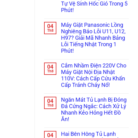
Tụ
Sấy
Tự Vệ Sinh Hốc Gió Trong 5
Thay
Và
Tránh
Bi,
Bơm
Hiểm
Phút!
Bạc
Nhiệt:
Họa
Đạn
Không
“Ông
Cháy
Máy
có
Trùm”
Nổ!
Máy Giặt Panasonic Lồng
04
Giặt
bình
Nào
Lồng
luận
Th8
Hay
Nghiêng Báo Lỗi U11, U12,
ở
Nghiêng
Hỏng
H97? Giải Mã Nhanh Bảng
Tại
Nội
Vặt
Sao
Địa
Nhất?
Lỗi Tiếng Nhật Trong 1
Máy
Nhật:
Phút!
Giặt
Vì
Nội
Sao
Không
Địa
Giá
có
Nhật
“Chát”
Cắm Nhầm Điện 220V Cho
04
bình
Sấy
Gấp
luận
Th8
Máy Giặt Nội Địa Nhật
Không
Đôi
ở
Khô?
Lồng
110V: Cách Cấp Cứu Khẩn
Máy
Bí
Ngang?
Giặt
Cấp Tránh Cháy Nổ!
Kíp
Panasonic
Tự
Lồng
Không
Vệ
Nghiêng
có
Sinh
Ngăn Mát Tủ Lạnh Bị Đóng
04
Báo
bình
Hốc
Lỗi
luận
Th8
Đá Cứng Ngắc: Cách Xử Lý
Gió
ở
U11,
Trong
Nhanh Kẻo Hỏng Hết Đồ
Cắm
U12,
5
Nhầm
H97?
Ăn!
Phút!
Điện
Giải
220V
Không
Mã
Cho
có
Nhanh
Hai Bên Hông Tủ Lạnh
04
Máy
bình
Bảng