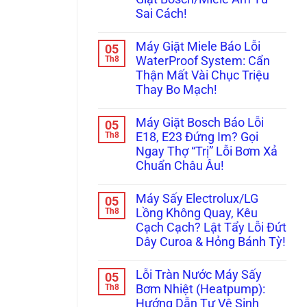
Máy
Kêu
Đâu
Giặt
Bíp
Uy
Sai Cách!
Mini
Bíp?
Tín?
Treo
Không
Đừng
Tường
có
Vội
Máy Giặt Miele Báo Lỗi
05
Rung
bình
Vứt
Lắc,
luận
Th8
Đi,
WaterProof System: Cẩn
ở
Rò
Bo
Thận Mất Vài Chục Triệu
Cảnh
Nước
Mạch
Báo:
Bục
Vẫn
Thay Bo Mạch!
Rước
Tường?
Còn
Họa
Không
Xử
Cứu
Xước
có
Lý
Được!
Máy Giặt Bosch Báo Lỗi
05
Tủ
bình
Ngay
Bếp
luận
Th8
Trước
E18, E23 Đứng Im? Gọi
ở
Khi
Khi
Ngay Thợ “Trị” Lỗi Bơm Xả
Máy
Bảo
Quá
Giặt
Dưỡng
Muộn!
Chuẩn Châu Âu!
Miele
Máy
Báo
Không
Giặt
Lỗi
có
Bosch/Miele
Máy Sấy Electrolux/LG
05
WaterProof
bình
Âm
System:
luận
Th8
Tủ
Lồng Không Quay, Kêu
ở
Cẩn
Sai
Cạch Cạch? Lật Tẩy Lỗi Đứt
Máy
Thận
Cách!
Giặt
Mất
Dây Curoa & Hỏng Bánh Tỳ!
Bosch
Vài
Báo
Không
Chục
Lỗi
có
Triệu
Lỗi Tràn Nước Máy Sấy
05
E18,
bình
Thay
E23
luận
Th8
Bo
Bơm Nhiệt (Heatpump):
ở
Đứng
Mạch!
Hướng Dẫn Tự Vệ Sinh
Máy
Im?