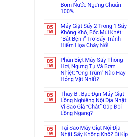
Sấy
Gọi
Bơm Nước Ngưng Chuẩn
Electrolux/LG
Ngay
100%
Lồng
Thợ
Không
“Trị”
Không
Quay,
Lỗi
có
Kêu
Bơm
Máy Giặt Sấy 2 Trong 1 Sấy
05
bình
Cạch
Xả
luận
Th8
Không Khô, Bốc Mùi Khét:
Cạch?
Chuẩn
ở
Lật
Châu
“Bắt Bệnh” Trở Sấy Tránh
Lỗi
Tẩy
Âu!
Tràn
Hiểm Họa Cháy Nổ!
Lỗi
Nước
Đứt
Máy
Không
Dây
Sấy
có
Curoa
Phân Biệt Máy Sấy Thông
05
Bơm
bình
&
Nhiệt
luận
Th8
Hơi, Ngưng Tụ Và Bơm
Hỏng
ở
(Heatpump):
Bánh
Nhiệt: “Ông Trùm” Nào Hay
Máy
Hướng
Tỳ!
Giặt
Dẫn
Hỏng Vặt Nhất?
Sấy
Tự
2
Không
Vệ
Trong
có
Sinh
Thay Bi, Bạc Đạn Máy Giặt
05
1
bình
Bơm
Sấy
luận
Th8
Nước
Lồng Nghiêng Nội Địa Nhật:
ở
Không
Ngưng
Vì Sao Giá “Chát” Gấp Đôi
Phân
Khô,
Chuẩn
Biệt
Bốc
100%
Lồng Ngang?
Máy
Mùi
Sấy
Không
Khét:
Thông
có
“Bắt
Tại Sao Máy Giặt Nội Địa
05
Hơi,
bình
Bệnh”
Ngưng
luận
Th8
Trở
Nhật Sấy Không Khô? Bí Kíp
ở