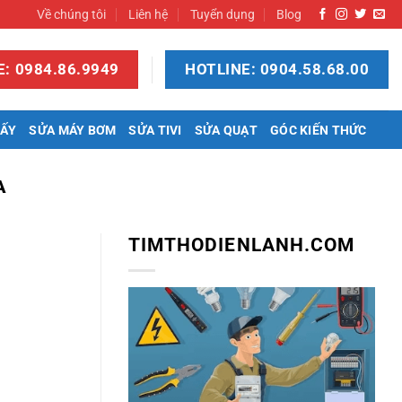
Về chúng tôi
Liên hệ
Tuyển dụng
Blog
: 0984.86.9949
HOTLINE: 0904.58.68.00
SẤY
SỬA MÁY BƠM
SỬA TIVI
SỬA QUẠT
GÓC KIẾN THỨC
A
TIMTHODIENLANH.COM