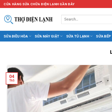
Bỏ
CỬA HÀNG SỬA CHỮA ĐIỆN LẠNH GẦN ĐÂY
qua
nội
dung
SỬA ĐIỀU HÒA
SỬA MÁY GIẶT
SỬA TỦ LẠNH
SỬA BẾP
04
Th5