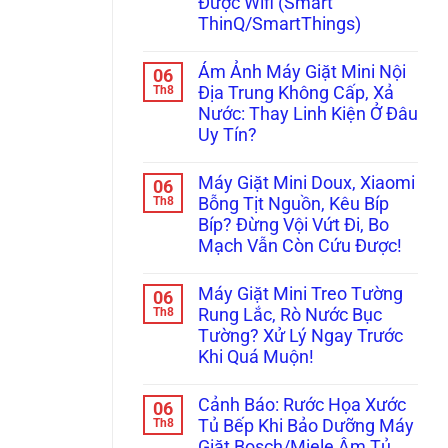
Được Wifi (Smart
ThinQ/SmartThings)
Không
có
Ám Ảnh Máy Giặt Mini Nội
06
bình
luận
Th8
Địa Trung Không Cấp, Xả
ở
Nước: Thay Linh Kiện Ở Đâu
Đừng
Bực
Uy Tín?
Bội!
Cách
Không
Xử
có
Máy Giặt Mini Doux, Xiaomi
06
Lý
bình
Nhanh
luận
Th8
Bỗng Tịt Nguồn, Kêu Bíp
ở
Lỗi
Bíp? Đừng Vội Vứt Đi, Bo
Ám
Máy
Ảnh
Giặt
Mạch Vẫn Còn Cứu Được!
Máy
LG,
Giặt
Không
Samsung
Mini
có
Không
Máy Giặt Mini Treo Tường
06
Nội
bình
Kết
Địa
luận
Th8
Nối
Rung Lắc, Rò Nước Bục
ở
Trung
Được
Tường? Xử Lý Ngay Trước
Máy
Không
Wifi
Giặt
Cấp,
(Smart
Khi Quá Muộn!
Mini
Xả
ThinQ/SmartThings)
Doux,
Không
Nước:
Xiaomi
có
Thay
Cảnh Báo: Rước Họa Xước
06
Bỗng
bình
Linh
Tịt
luận
Th8
Kiện
Tủ Bếp Khi Bảo Dưỡng Máy
ở
Nguồn,
Ở
Giặt Bosch/Miele Âm Tủ