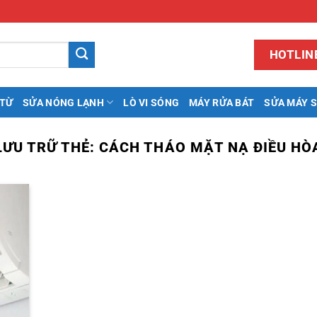
HOTLINE
 TỪ
SỬA NÓNG LẠNH
LÒ VI SÓNG
MÁY RỬA BÁT
SỬA MÁY 
LƯU TRỮ THẺ:
CÁCH THÁO MẶT NẠ ĐIỀU HÒ