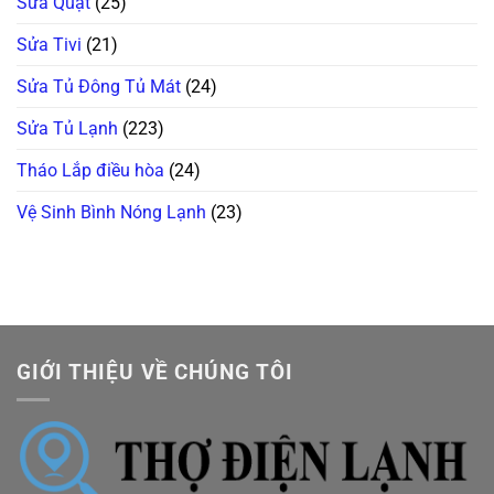
Sửa Quạt
(25)
Sửa Tivi
(21)
Sửa Tủ Đông Tủ Mát
(24)
Sửa Tủ Lạnh
(223)
Tháo Lắp điều hòa
(24)
Vệ Sinh Bình Nóng Lạnh
(23)
GIỚI THIỆU VỀ CHÚNG TÔI