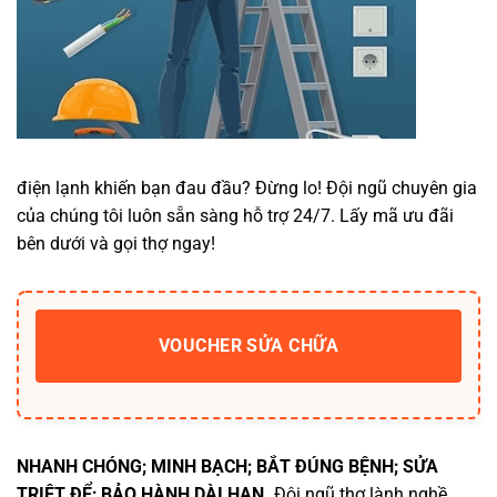
điện lạnh khiến bạn đau đầu? Đừng lo! Đội ngũ chuyên gia
của chúng tôi luôn sẵn sàng hỗ trợ 24/7. Lấy mã ưu đãi
bên dưới và gọi thợ ngay!
VOUCHER SỬA CHỮA
NHANH CHÓNG; MINH BẠCH; BẮT ĐÚNG BỆNH; SỬA
TRIỆT ĐỂ; BẢO HÀNH DÀI HẠN.
Đội ngũ thợ lành nghề