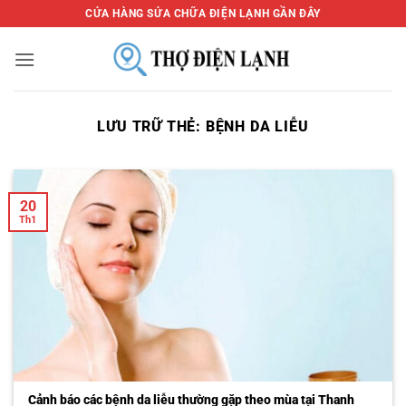
Bỏ
CỬA HÀNG SỬA CHỮA ĐIỆN LẠNH GẦN ĐÂY
qua
nội
dung
LƯU TRỮ THẺ:
BỆNH DA LIỄU
20
Th1
Cảnh báo các bệnh da liễu thường gặp theo mùa tại Thanh