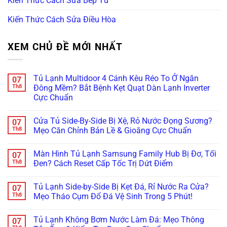
Kiến Thức Cách Sửa Bếp Từ
Kiến Thức Cách Sửa Điều Hòa
XEM CHỦ ĐỀ MỚI NHẤT
Tủ Lạnh Multidoor 4 Cánh Kêu Réo To Ở Ngăn
07
Th8
Đông Mềm? Bắt Bệnh Kẹt Quạt Dàn Lạnh Inverter
Cực Chuẩn
Không
có
Cửa Tủ Side-By-Side Bị Xệ, Rỏ Nước Đọng Sương?
07
bình
luận
Th8
Mẹo Căn Chỉnh Bản Lề & Gioăng Cực Chuẩn
ở
Tủ
Không
Lạnh
có
Màn Hình Tủ Lạnh Samsung Family Hub Bị Đơ, Tối
07
Multidoor
bình
4
luận
Th8
Đen? Cách Reset Cấp Tốc Trị Dứt Điểm
Cánh
ở
Kêu
Cửa
Không
Réo
Tủ
có
Tủ Lạnh Side-by-Side Bị Kẹt Đá, Rỉ Nước Ra Cửa?
07
To
Side-
bình
Ở
By-
luận
Th8
Mẹo Tháo Cụm Đổ Đá Vệ Sinh Trong 5 Phút!
Ngăn
Side
ở
Đông
Bị
Màn
Không
Mềm?
Xệ,
Hình
có
Tủ Lạnh Không Bơm Nước Làm Đá: Mẹo Thông
07
Bắt
Rỏ
Tủ
bình
Bệnh
Nước
Lạnh
luận