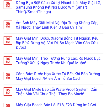
Lý!
Đây
Mã
Đừng Bực Bội! Cách Xử Lý Nhanh Lỗi Máy Giặt LG,
06
Tịt
bình
Là
Lỗi
Ngòi
luận
Th8
Samsung Không Kết Nối Được Wifi (Smart
Cách
H,
Không
ở
Xử
Nháy
ThinQ/SmartThings)
Bơm
Máy
Lý!
Chìa
Xà
Giặt
Khóa
Không
Phòng
Đang
Trên
có
(ezDispense,
Cập
Ám Ảnh Máy Giặt Mini Nội Địa Trung Không Cấp,
06
Tủ
bình
AutoDose)?
Nhật
Lạnh
luận
Th8
Xả Nước: Thay Linh Kiện Ở Đâu Uy Tín?
Đừng
Firmware
ở
Nội
Vội
Bỗng
Đừng
Địa
Không
Gọi
Treo
Bực
Nhật
có
Thợ,
Cứng,
Máy Giặt Mini Doux, Xiaomi Bỗng Tịt Nguồn, Kêu
06
Bội!
bình
Thử
Tối
Cách
luận
Th8
Bíp Bíp? Đừng Vội Vứt Đi, Bo Mạch Vẫn Còn Cứu
Ngay
Thui?
Xử
ở
Cách
Thợ
Được!
Lý
Ám
Này!
Già
Nhanh
Ảnh
Bày
Không
Lỗi
Máy
Cách
có
Máy
Giặt
Máy Giặt Mini Treo Tường Rung Lắc, Rò Nước Bục
06
Reset
bình
Giặt
Mini
Cấp
luận
Th8
Tường? Xử Lý Ngay Trước Khi Quá Muộn!
LG,
Nội
ở
Cứu!
Samsung
Địa
Máy
Không
Không
Trung
Giặt
có
Kết
Không
Cảnh Báo: Rước Họa Xước Tủ Bếp Khi Bảo Dưỡng
06
Mini
bình
Nối
Cấp,
Doux,
luận
Th8
Máy Giặt Bosch/Miele Âm Tủ Sai Cách!
Được
Xả
Xiaomi
ở
Wifi
Nước:
Bỗng
Máy
Không
(Smart
Thay
Tịt
Giặt
có
ThinQ/SmartThings)
Linh
Máy Giặt Miele Báo Lỗi WaterProof System: Cẩn
05
Nguồn,
Mini
bình
Kiện
Kêu
Treo
luận
Th8
Thận Mất Vài Chục Triệu Thay Bo Mạch!
Ở
Bíp
Tường
ở
Đâu
Bíp?
Rung
Cảnh
Không
Uy
Đừng
Lắc,
Báo:
có
Tín?
Máy Giặt Bosch Báo Lỗi E18, E23 Đứng Im? Gọi
05
Vội
Rò
Rước
bình