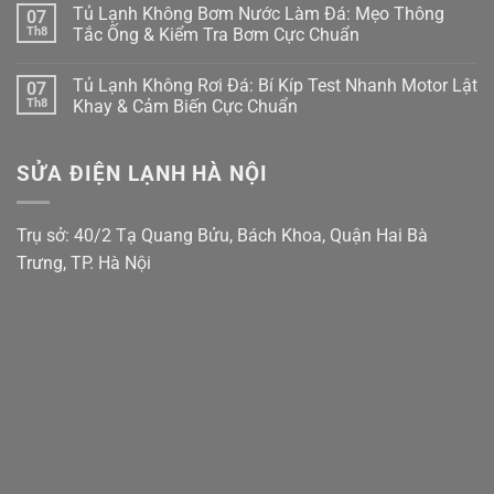
có
Tủ Lạnh Không Bơm Nước Làm Đá: Mẹo Thông
07
Bắt
Rỏ
Tủ
bình
Bệnh
Nước
Lạnh
luận
Th8
Tắc Ống & Kiểm Tra Bơm Cực Chuẩn
Kẹt
Đọng
Samsung
ở
Quạt
Sương?
Family
Tủ
Không
Dàn
Mẹo
Hub
Lạnh
có
Tủ Lạnh Không Rơi Đá: Bí Kíp Test Nhanh Motor Lật
07
Lạnh
Căn
Bị
Side-
bình
Inverter
Chỉnh
Đơ,
by-
luận
Th8
Khay & Cảm Biến Cực Chuẩn
Cực
Bản
Tối
Side
ở
Chuẩn
Lề
Đen?
Bị
Tủ
Không
&
Cách
Kẹt
Lạnh
có
Gioăng
Reset
Đá,
Không
bình
SỬA ĐIỆN LẠNH HÀ NỘI
Cực
Cấp
Rỉ
Bơm
luận
Chuẩn
Tốc
Nước
Nước
ở
Trị
Ra
Làm
Tủ
Dứt
Cửa?
Đá:
Lạnh
Điểm
Mẹo
Mẹo
Không
Trụ sở: 40/2 Tạ Quang Bửu, Bách Khoa, Quận Hai Bà
Tháo
Thông
Rơi
Cụm
Tắc
Đá:
Trưng, TP. Hà Nội
Đổ
Ống
Bí
Đá
&
Kíp
Vệ
Kiểm
Test
Sinh
Tra
Nhanh
Trong
Bơm
Motor
5
Cực
Lật
Phút!
Chuẩn
Khay
&
Cảm
Biến
Cực
Chuẩn