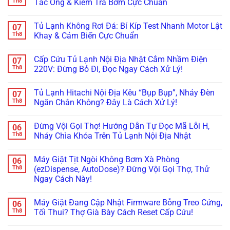
Th8
Tắc Ống & Kiểm Tra Bơm Cực Chuẩn
Kẹt
Đọng
Samsung
ở
Quạt
Sương?
Family
Tủ
Không
Dàn
Mẹo
Hub
Lạnh
có
Tủ Lạnh Không Rơi Đá: Bí Kíp Test Nhanh Motor Lật
07
Lạnh
Căn
Bị
Side-
bình
Inverter
Chỉnh
Đơ,
by-
luận
Th8
Khay & Cảm Biến Cực Chuẩn
Cực
Bản
Tối
Side
ở
Chuẩn
Lề
Đen?
Bị
Tủ
Không
&
Cách
Kẹt
Lạnh
có
Cấp Cứu Tủ Lạnh Nội Địa Nhật Cắm Nhầm Điện
07
Gioăng
Reset
Đá,
Không
bình
Cực
Cấp
Rỉ
Bơm
luận
Th8
220V: Đừng Bỏ Đi, Đọc Ngay Cách Xử Lý!
Chuẩn
Tốc
Nước
Nước
ở
Trị
Ra
Làm
Tủ
Không
Dứt
Cửa?
Đá:
Lạnh
có
Tủ Lạnh Hitachi Nội Địa Kêu “Bụp Bụp”, Nháy Đèn
07
Điểm
Mẹo
Mẹo
Không
bình
Tháo
Thông
Rơi
luận
Th8
Ngăn Chân Không? Đây Là Cách Xử Lý!
Cụm
Tắc
Đá:
ở
Đổ
Ống
Bí
Cấp
Không
Đá
&
Kíp
Cứu
có
Đừng Vội Gọi Thợ! Hướng Dẫn Tự Đọc Mã Lỗi H,
06
Vệ
Kiểm
Test
Tủ
bình
Sinh
Tra
Nhanh
Lạnh
luận
Th8
Nháy Chìa Khóa Trên Tủ Lạnh Nội Địa Nhật
Trong
Bơm
Motor
Nội
ở
5
Cực
Lật
Địa
Tủ
Không
Phút!
Chuẩn
Khay
Nhật
Lạnh
có
Máy Giặt Tịt Ngòi Không Bơm Xà Phòng
06
&
Cắm
Hitachi
bình
Cảm
Nhầm
Nội
luận
Th8
(ezDispense, AutoDose)? Đừng Vội Gọi Thợ, Thử
Biến
Điện
Địa
ở
Ngay Cách Này!
Cực
220V:
Kêu
Đừng
Chuẩn
Đừng
“Bụp
Vội
Không
Bỏ
Bụp”,
Gọi
có
Đi,
Nháy
Thợ!
Máy Giặt Đang Cập Nhật Firmware Bỗng Treo Cứng,
06
bình
Đọc
Đèn
Hướng
luận
Th8
Tối Thui? Thợ Già Bày Cách Reset Cấp Cứu!
Ngay
Ngăn
Dẫn
ở
Cách
Chân
Tự
Máy
Không
Xử
Không?
Đọc
Giặt
có