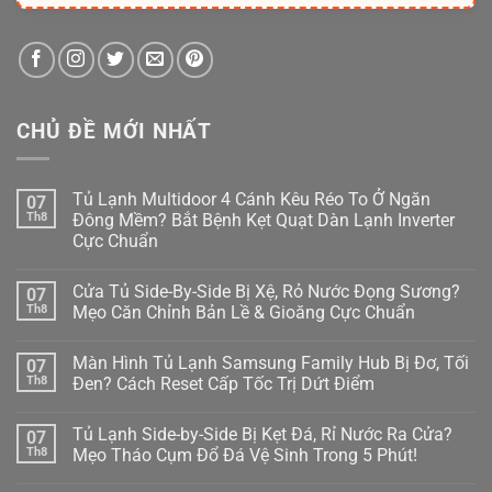
CHỦ ĐỀ MỚI NHẤT
Tủ Lạnh Multidoor 4 Cánh Kêu Réo To Ở Ngăn
07
Th8
Đông Mềm? Bắt Bệnh Kẹt Quạt Dàn Lạnh Inverter
Cực Chuẩn
Không
có
Cửa Tủ Side-By-Side Bị Xệ, Rỏ Nước Đọng Sương?
07
bình
luận
Th8
Mẹo Căn Chỉnh Bản Lề & Gioăng Cực Chuẩn
ở
Tủ
Không
Lạnh
có
Màn Hình Tủ Lạnh Samsung Family Hub Bị Đơ, Tối
07
Multidoor
bình
4
luận
Th8
Đen? Cách Reset Cấp Tốc Trị Dứt Điểm
Cánh
ở
Kêu
Cửa
Không
Réo
Tủ
có
Tủ Lạnh Side-by-Side Bị Kẹt Đá, Rỉ Nước Ra Cửa?
07
To
Side-
bình
Ở
By-
luận
Th8
Mẹo Tháo Cụm Đổ Đá Vệ Sinh Trong 5 Phút!
Ngăn
Side
ở
Đông
Bị
Màn
Không
Mềm?
Xệ,
Hình