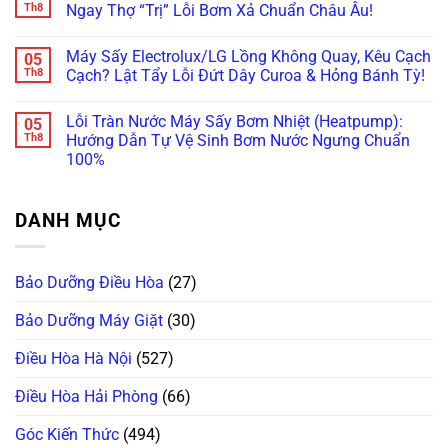
Vứt
Nước
Họa
luận
Th8
Ngay Thợ “Trị” Lỗi Bơm Xả Chuẩn Châu Âu!
Đi,
Bục
Xước
ở
Bo
Tường?
Tủ
Máy
Không
Mạch
Xử
Bếp
Giặt
có
Máy Sấy Electrolux/LG Lồng Không Quay, Kêu Cạch
05
Vẫn
Lý
Khi
Miele
bình
Còn
Ngay
Bảo
Báo
luận
Th8
Cạch? Lật Tẩy Lỗi Đứt Dây Curoa & Hỏng Bánh Tỳ!
Cứu
Trước
Dưỡng
Lỗi
ở
Được!
Khi
Máy
WaterProof
Máy
Không
Quá
Giặt
System:
Giặt
có
Lỗi Tràn Nước Máy Sấy Bơm Nhiệt (Heatpump):
05
Muộn!
Bosch/Miele
Cẩn
Bosch
bình
Âm
Thận
Báo
luận
Th8
Hướng Dẫn Tự Vệ Sinh Bơm Nước Ngưng Chuẩn
Tủ
Mất
Lỗi
ở
100%
Sai
Vài
E18,
Máy
Cách!
Chục
E23
Sấy
Không
Triệu
Đứng
Electrolux/LG
có
Thay
Im?
Lồng
bình
Bo
Gọi
Không
DANH MỤC
luận
Mạch!
Ngay
Quay,
ở
Thợ
Kêu
Lỗi
“Trị”
Cạch
Tràn
Lỗi
Cạch?
Nước
Bơm
Lật
Bảo Dưỡng Điều Hòa
(27)
Máy
Xả
Tẩy
Sấy
Chuẩn
Lỗi
Bơm
Châu
Đứt
Bảo Dưỡng Máy Giặt
(30)
Nhiệt
Âu!
Dây
(Heatpump):
Curoa
Hướng
Điều Hòa Hà Nội
(527)
&
Dẫn
Hỏng
Tự
Bánh
Vệ
Điều Hòa Hải Phòng
(66)
Tỳ!
Sinh
Bơm
Nước
Góc Kiến Thức
(494)
Ngưng